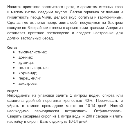
Напиток приятного золотистого цвета, с ароматом степных трав
и мягким кисло- сладким вкусом. Легкая горчинка от полыни и
пикантность перца Чили, делают вкус богатым и гармоничным.
Сделав глоток легко представить себя несущимся на быстром
скакуне по бескрайним степям с ароматными травами. Аперитив
оставляет приятное послевкусие и создает настроение для
долгих застольных бесед.
Состав
тысячелистник;
донник;
душица;
полынь горькая;
кориандр;
перец Чили;
декстроза;
Рецепт
Ингредиенты из упаковки залить 1 литром водки, спирта или
самогона двойной перегонки крепостью 40%. Перемешать и
убрать в темное прохладное место на 10-14 дней. Настой
необходимо периодически встряхивать. Отфильтровать.
Сварить сахарный сироп из 1 литра воды и 200 г сахара и влить
настойку в сироп. Дать отдохнуть 10-14 дней.