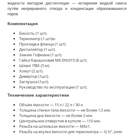
жидкости методом дистилляции — испарения жидкой смеси
путём непрерывного отвода и конденсации образовавшихся
паров.
Комплектация
Ёмкость (1 шт).
Термометр (1 шт)ю
Прокладка фланца (1 шт).
Дистиллятор (1 шт).
Зажим Гофмана (1 шт).
Гайка барашковая М6 DIN315 (6 шт).
Шланг ПВХ (5 м).
Хомут (2 шт).
Дивертор (1шт).
Заглушка (1шт).
Руководство по эксплуатации (1 шт).
Технические характеристики
Объём ёмкости — 15 л / 22 л / 30 л.
Толщина стенки тела ёмкости — не более 1,5 мм.
Толщина дна ёмкости — не более 2 мм.
Центральное отверстие в куполе — 110 мм.
Резьба на шпильках ёмкости — М6х1.
Резьба на втулке ёмкости для термометра — G ½”, (или