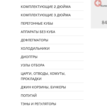
ухопарник с холодильником
Колонна 1,5 дюйма
Коло
КОМПЛЕКТУЮЩИЕ 2 ДЮЙМА
1,5 дюйма
КОМПЛЕКТУЮЩИЕ 3 ДЮЙМА
4490 руб.
7490 руб.
84
ПЕРЕГОННЫЕ КУБЫ
АППАРАТЫ БЕЗ КУБА
ДЕФЛЕГМАТОРЫ
ХОЛОДИЛЬНИКИ
ДИОПТРЫ
УЗЛЫ ОТБОРА
ЦАРГИ, ОТВОДЫ, ХОМУТЫ,
ПРОКЛАДКИ
ДЖИН КОРЗИНЫ, БУНКЕРЫ
ПОПУГАЙ
ТЭНЫ И РЕГУЛЯТОРЫ