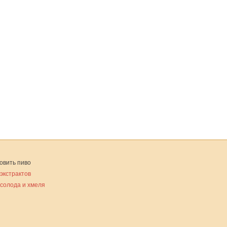
овить пиво
 экстрактов
 солода и хмеля