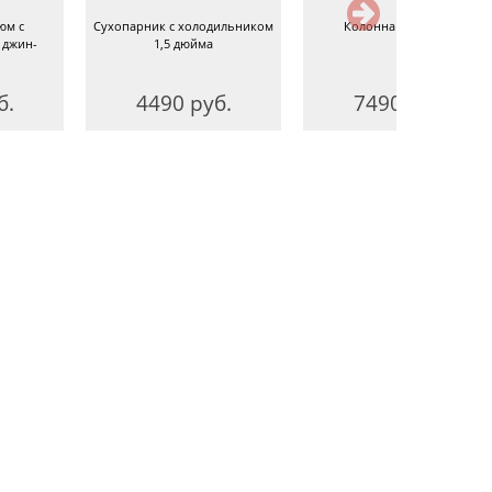
юм с
Сухопарник с холодильником
Колонна 1,5 дюйма
 джин-
1,5 дюйма
б.
4490 руб.
7490 руб.