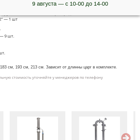
9 августа — с 10-00 до 14-00
м, трубки 7х12 мм с пятью перегородками — 2 шт.
2″ — 1 шт
т
— 9 шт.
шт.
83 см, 193 см, 213 см. Зависит от длинны царг в комплекте.
льную стоимость уточняйте у менеджеров по телефону