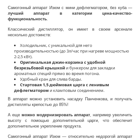
Самогонный аппарат Изюм с мини дефлегматором, без куба —
лучший аппарат в категории цена-качество-
функциональность
.
Классический дистиллятор, он имеет в своем арсенале
несколько достоинств:
Холодильник, с уникальной для него
производительностью (до 3л/час при нагреве мощностью
2-2,5 кВт).
Оригинальная джин-корзина с удобной
безрезьбовой крышкой
и бункером для закладки
ароматных специй прямо во время погона.
Удобный кран для слива барды.
Стартовая 1,5 дюймовая царга с ленивым
дефлегматором
и кламповым соединением.
В аппарат можно установить насадку Панченкова, и получать
дистилляты крепостью до 85%!
А еще
можно модернизировать аппарат
, например увеличить
высоту с помощью дополнительной царги, что обеспечит
дополнительное укрепление продукта.
Самогонный аппарат Изюм — относительно недорогой аппарат