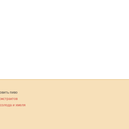
овить пиво
 экстрактов
 солода и хмеля