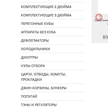
КОМПЛЕКТУЮЩИЕ 2 ДЮЙМА
КОМПЛЕКТУЮЩИЕ 3 ДЮЙМА
могонный аппарат Изюм 20 л
Изюм 15 л
Самогонн
ПЕРЕГОННЫЕ КУБЫ
АППАРАТЫ БЕЗ КУБА
10990 руб.
10490 руб.
89
ДЕФЛЕГМАТОРЫ
ХОЛОДИЛЬНИКИ
ДИОПТРЫ
УЗЛЫ ОТБОРА
ЦАРГИ, ОТВОДЫ, ХОМУТЫ,
ПРОКЛАДКИ
ДЖИН КОРЗИНЫ, БУНКЕРЫ
ПОПУГАЙ
ТЭНЫ И РЕГУЛЯТОРЫ