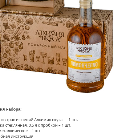
ия набора:
 из трав и специй Алхимия вкуса — 1 шт.
а стеклянная, 0.5 л с пробкой – 1 шт.
металлическое – 1 шт.
бная инструкция