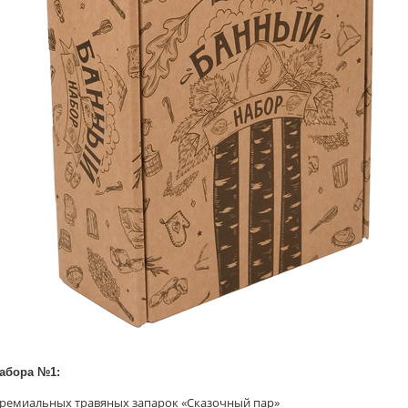
абора №1:
премиальных травяных запарок «Сказочный пар»