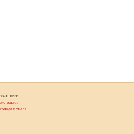
овить пиво
 экстрактов
 солода и хмеля