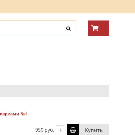
апарками №1
950 руб.
Купить