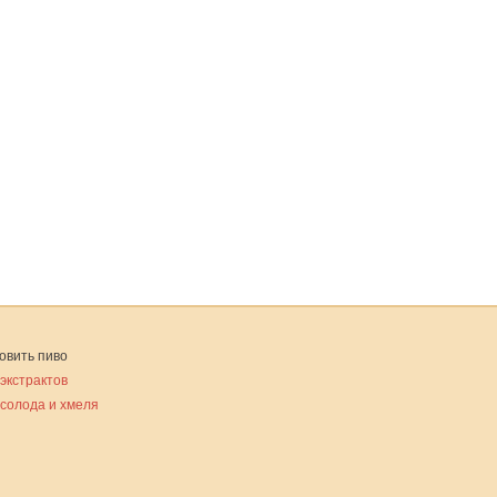
овить пиво
 экстрактов
 солода и хмеля