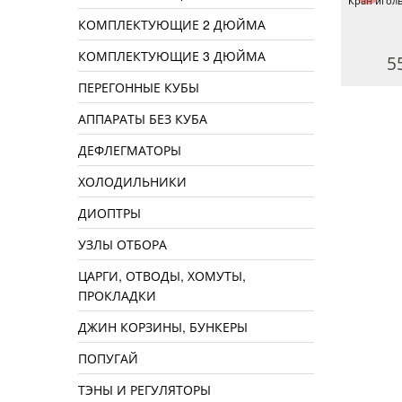
ан игольчатый пластиковый,
Кран игольчатый угловой
Кран иголь
быстросъем
резьба 1/2 — быстросъем 10 мм
КОМПЛЕКТУЮЩИЕ 2 ДЮЙМА
КОМПЛЕКТУЮЩИЕ 3 ДЮЙМА
240 руб.
290 руб.
5
ПЕРЕГОННЫЕ КУБЫ
АППАРАТЫ БЕЗ КУБА
ДЕФЛЕГМАТОРЫ
ХОЛОДИЛЬНИКИ
ДИОПТРЫ
УЗЛЫ ОТБОРА
ЦАРГИ, ОТВОДЫ, ХОМУТЫ,
ПРОКЛАДКИ
ДЖИН КОРЗИНЫ, БУНКЕРЫ
ПОПУГАЙ
ТЭНЫ И РЕГУЛЯТОРЫ