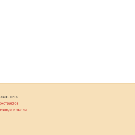
овить пиво
 экстрактов
 солода и хмеля