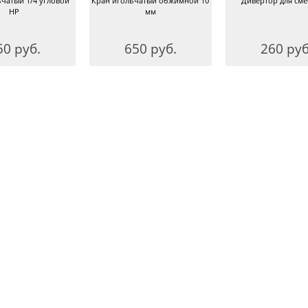
чатый 1/4 угловой
Кран игольчатый обжимной 10
Дивертор для сме
НР
мм
50 руб.
650 руб.
260 руб