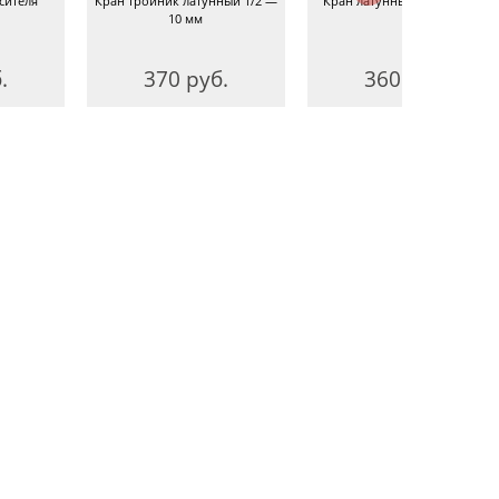
сителя
Кран тройник латунный 1/2 —
Кран латунный сливной 1/2
10 мм
.
370 руб.
360 руб.