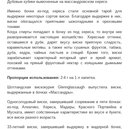
Дубовые кубики вымоченные на массандровском хересе.
Именно бочки из-под хереса стали основной тарой для
выдержки некоторых сортов виски. Благодаря выдержке в них,
виски обогащался приятными шоколадными и ореховыми
тонами.
Когда спирты попадают в бочку из под хереса, то внутри нее
разворачивается настоящее волшебство. Хересные оттенки,
оставшиеся в дубе, дарят вкусу виски приятную сладость,
карамельные мотивы, а также ноты сушеных фруктов, табака,
дуба, кедра, чайных листьев и специй. Кроме того, виски
зарабатывает характерный янтарный цвет и яркий аромат,
похожий на пряный фруктовый нектар с изящными дымными
оттенками.
Пропорции использования:
2-4 г на 1 л напитка.
Шотландская вискокурня Glennglassaugh выпустила виски,
выдержанные в бочках «Массандры».
Односолодовый виски, завершивший созревание в пяти бочках:
из-под Алеатико, Хереса, Мадеры, Красного Портвейна и
Муската, имеет собственные характеристики во вкусе и букете,
все виски разного возраста.
33-летний виски, завершивший выдержку в мадерной бочке,