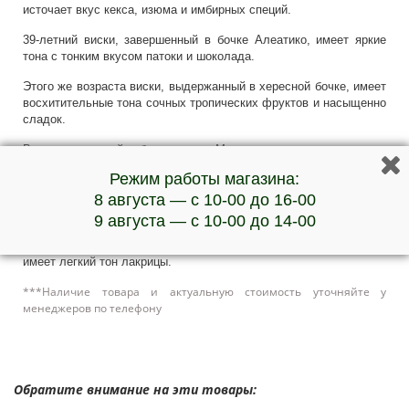
источает вкус кекса, изюма и имбирных специй.
39-летний виски, завершенный в бочке Алеатико, имеет яркие
тона с тонким вкусом патоки и шоколада.
Этого же возраста виски, выдержанный в хересной бочке, имеет
восхитительные тона сочных тропических фруктов и насыщенно
сладок.
Виски, созревший в бочке из-под Муската является идеальным
партнером десертов, имеет богатый вкус липы, винограда, ягод
Режим работы магазина:
и шоколада.
8 августа — с 10-00 до 16-00
В бочке из-под Красного Портвейна было выдержано
9 августа — с 10-00 до 14-00
односолодовое виски 45-летнего возраста, этот выпуск
взрывается вкусом сочных слив, голубики, клубники и даже
имеет легкий тон лакрицы.
***Наличие товара и актуальную стоимость уточняйте у
менеджеров по телефону
Обратите внимание на эти товары: