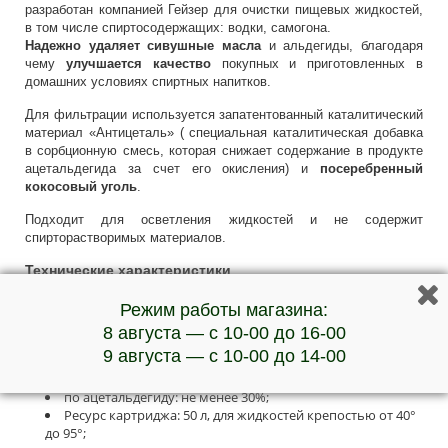
разработан компанией Гейзер для очистки пищевых жидкостей,
в том числе спиртосодержащих: водки, самогона.
Надежно удаляет сивушные масла
и альдегиды, благодаря
чему
улучшается качество
покупных и приготовленных в
домашних условиях спиртных напитков.
Для фильтрации используется запатентованный каталитический
материал «Антицеталь» ( специальная каталитическая добавка
в сорбционную смесь, которая снижает содержание в продукте
ацетальдегида за счет его окисления) и
посеребренный
кокосовый уголь
.
Подходит для осветления жидкостей и не содержит
спирторастворимых материалов.
Технические характеристики
Скорость очистки:до 0,5л/мин;
Режим работы магазина:
Температура жидкости:.не более 40°С;
8 августа — с 10-00 до 16-00
Эффективность очистки
9 августа — с 10-00 до 14-00
по сивушным маслам: не менее 50%;
по ацетальдегиду: не менее 30%;
Ресурс картриджа: 50 л, для жидкостей крепостью от 40°
до 95°;