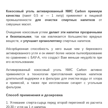
Кокосовый уголь активированный NWC Carbon премиум
качества
(пакет 0,5 кг — 1 литр) применяют в пищевой
промышленности
для очистки спиртных напитков
от
сивушных масел.
Очищение кокосовым углем
делает эти напитки прозрачными
и безопасными
, так как извлекается большинство вредных
веществ, и
улучшает органолептику
спиртных напитков.
Абсорбционная способность у него выше чем у березового
активированного угля и он имеет более низкое пылеобразование
по сравнению с БАУ-А, что создаст Вам меньше неудобств при
его использовании.
Активированный кокосовый уголь NWC Carbon активно
применяется в технологии приготовления крепких напитков
длительной выдержки и в фильтрах для очистки воды от хлора
и примесей, а также при изготовлении сигарет с угольным
фильтром.
Способ применения и дозировка
1. Углевание спирта-сырца перед второй перегонкой из расчета
20-30 г угля на 1 л напитка.