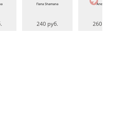
na
Папа Shamana
Апероль
.
240 руб.
260 руб.