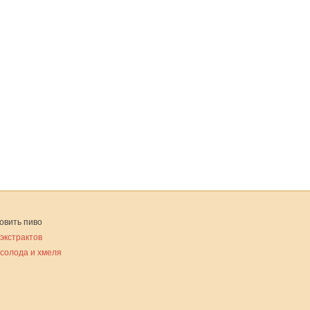
овить пиво
 экстрактов
 солода и хмеля