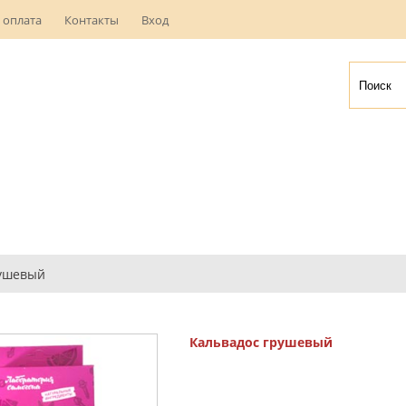
 оплата
Контакты
Вход
рушевый
Кальвадос грушевый