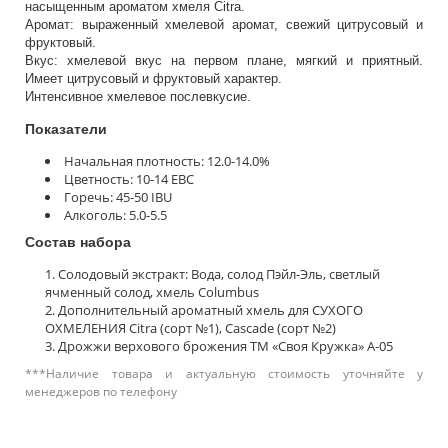
насыщенным ароматом хмеля Citra.
Аромат: выраженный хмелевой аромат, свежий цитрусовый и
фруктовый.
Вкус: xмелевой вкус на первом плане, мягкий и приятный.
Имеет цитрусовый и фруктовый характер.
Интенсивное хмелевое послевкусие.
Показатели
Начальная плотность: 12.0-14.0%
Цветность: 10-14 EBC
Горечь: 45-50 IBU
Алкоголь: 5.0-5.5
Состав набора
Солодовый экстракт: Вода, солод Пэйл-Эль, светлый
ячменный солод, хмель Columbus
Дополнительный ароматный хмель для СУХОГО
ОХМЕЛЕНИЯ Citra (сорт №1), Cascade (сорт №2)
Дрожжи верхового брожения ТМ «Своя Кружка» А-05
***Наличие товара и актуальную стоимость уточняйте у
менеджеров по телефону