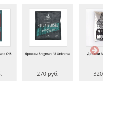
ake C48
Дрожжи Bragman 48 Universal
Дрожжи Москва, 140 г
.
270 руб.
320 руб.