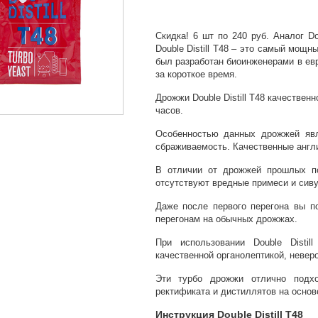
Скидка! 6 шт по 240 руб. Аналог D
Double Distill T48 – это самый мощ
был разработан биоинженерами в ев
за короткое время.
Дрожжи Double Distill T48 качественн
часов.
Особенностью данных дрожжей явл
сбраживаемость. Качественные англ
В отличии от дрожжей прошлых пок
отсутствуют вредные примеси и сив
Даже после первого перегона вы п
перегонам на обычных дрожжах.
При использовании Double Disti
качественной органолептикой, невер
Эти турбо дрожжи отлично подхо
ректификата и дистиллятов на основ
Инструкция Double Distill T48