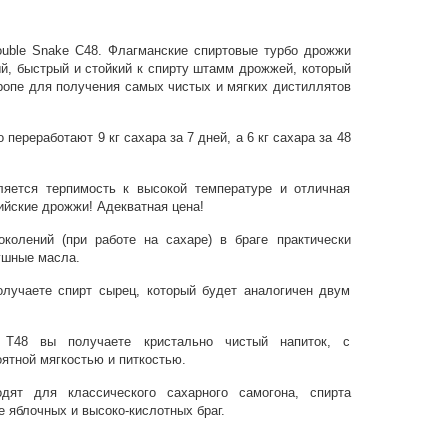
ouble Snake C48. Флагманские спиртовые турбо дрожжи
ный, быстрый и стойкий к спирту штамм дрожжей, который
ропе для получения самых чистых и мягких дистиллятов
о переработают 9 кг сахара за 7 дней, а 6 кг сахара за 48
яется терпимость к высокой температуре и отличная
ийские дрожжи! Адекватная цена!
олений (при работе на сахаре) в браге практически
ушные масла.
олучаете спирт сырец, который будет аналогичен двум
ll T48 вы получаете кристально чистый напиток, с
оятной мягкостью и питкостью.
дят для классического сахарного самогона, спирта
е яблочных и высоко-кислотных браг.