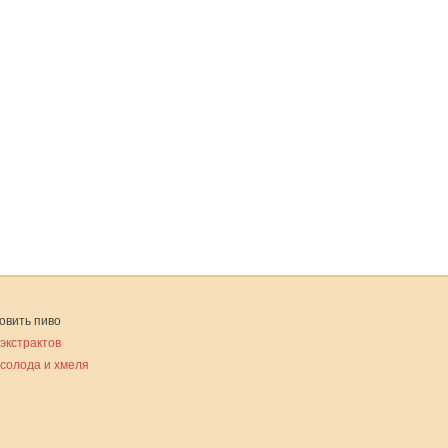
овить пиво
 экстрактов
 солода и хмеля