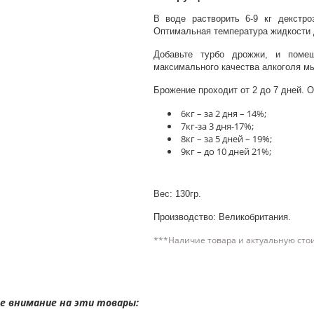
В воде растворить 6-9 кг декстр
Оптимальная температура жидкости 
Добавьте турбо дрожжи, и помеш
максимального качества алкоголя мы
Брожение проходит от 2 до 7 дней. 
6кг – за 2 дня – 14%;
7кг-за 3 дня-17%;
8кг – за 5 дней – 19%;
9кг – до 10 дней 21%;
Вес: 130гр.
Производство: Великобритания.
***Наличие товара и актуальную сто
 внимание на эти товары: