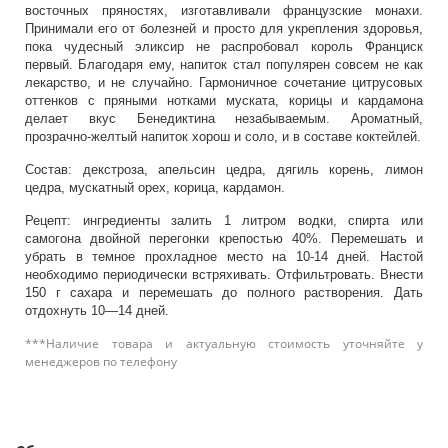
восточных пряностях, изготавливали французские монахи.
Принимали его от болезней и просто для укрепления здоровья,
пока чудесный эликсир не распробовал король Франциск
первый. Благодаря ему, напиток стал популярен совсем не как
лекарство, и не случайно. Гармоничное сочетание цитрусовых
оттенков с пряными нотками муската, корицы и кардамона
делает вкус Бенедиктина незабываемым. Ароматный,
прозрачно-желтый напиток хорош и соло, и в составе коктейлей.
Состав: декстроза, апельсин цедра, дягиль корень, лимон
цедра, мускатный орех, корица, кардамон.
Рецепт: ингредиенты залить 1 литром водки, спирта или
самогона двойной перегонки крепостью 40%. Перемешать и
убрать в темное прохладное место на 10-14 дней. Настой
необходимо периодически встряхивать. Отфильтровать. Внести
150 г сахара и перемешать до полного растворения. Дать
отдохнуть 10—14 дней.
***Наличие товара и актуальную стоимость уточняйте у
менеджеров по телефону