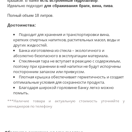
крышкой. В банке
есть встроенный гидрозатвор
.
Идеально подходит
для сбраживания браги, вина, пива
.
Полный объем 18 литров.
Достоинства:
Подходит для хранения и транспортировки вина,
крепких спиртных напитков, растительных масел, воды и
других жидкостей.
Банка изготовлена из стекла – экологичного и
абсолютно безопасного в эксплуатации материала.
Стеклянная тара не вступает в реакцию с содержимым,
поэтому при хранении в ней напитки не будут испорчены
посторонним запахом или привкусом.
Плотная крышка обеспечивает герметичность и создает
оптимальные условия для сохранности продукта.
Благодаря широкой горловине банку легко можно
помыть.
***Наличие товара и актуальную стоимость уточняйте у
менеджеров по телефону