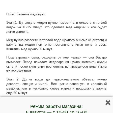
Приготовление медовухи:
Этап 1. Бутылку с медом нужно поместить в емкость с теплой
водой на 10-15 минут, это сделает мед жидким и его будет
легче извлечь.
Мед нужно развести в теплой воде нужного объема (8 литров) и
варить на медленном огне постоянно снимая пену и воск.
Кипятить мед нужно 60 минут.
Пока вариться сыта, отходить от нее нельзя — она быстро
выкипает. Перед началом медоварения нужно замерить объем
сыты и после кипячения восполнить испарившуюся воду таким
же количеством.
Этап 2. Долив воды до первоначального объема, нужно
добавить специи и хмель. Все нужно завернуть в холщовый
мешочек или в несколько слоев марли и продолжить варить
еще 30 минут.
Этап 3. Полученное пряное сусло остудить до 25-30 градусов и
Режим работы магазина:
внести специальные
дрожжи для медовухи
(важно охладить,
при высоких температурах дрожжи погибнут). Лучше сделать
8 августа — с 10-00 до 16-00