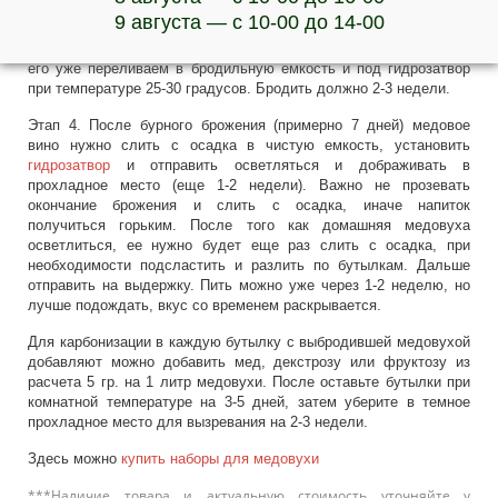
закваску: в небольшое количество сыты (температурой не выше
9 августа — с 10-00 до 14-00
25 градусов) добавить дрожжи и дать им активизироваться
(сыта начнет пениться). Дальше переливаем закваску в сусло,
его уже переливаем в бродильную емкость и под гидрозатвор
при температуре 25-30 градусов. Бродить должно 2-3 недели.
Этап 4. После бурного брожения (примерно 7 дней) медовое
вино нужно слить с осадка в чистую емкость, установить
гидрозатвор
и отправить осветляться и дображивать в
прохладное место (еще 1-2 недели). Важно не прозевать
окончание брожения и слить с осадка, иначе напиток
получиться горьким. После того как домашняя медовуха
осветлиться, ее нужно будет еще раз слить с осадка, при
необходимости подсластить и разлить по бутылкам. Дальше
отправить на выдержку. Пить можно уже через 1-2 неделю, но
лучше подождать, вкус со временем раскрывается.
Для карбонизации в каждую бутылку с выбродившей медовухой
добавляют можно добавить мед, декстрозу или фруктозу из
расчета 5 гр. на 1 литр медовухи. После оставьте бутылки при
комнатной температуре на 3-5 дней, затем уберите в темное
прохладное место для вызревания на 2-3 недели.
Здесь можно
купить наборы для медовухи
***Наличие товара и актуальную стоимость уточняйте у