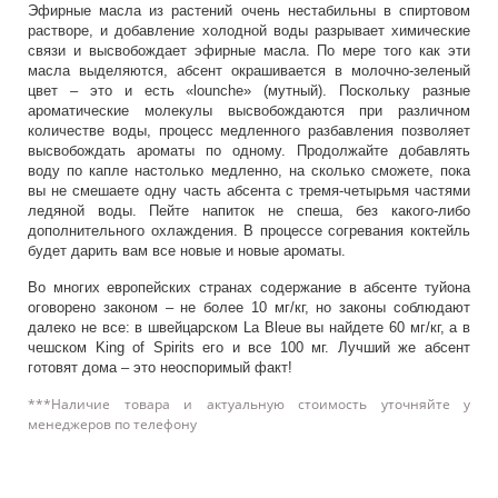
Эфирные масла из растений очень нестабильны в спиртовом
растворе, и добавление холодной воды разрывает химические
связи и высвобождает эфирные масла. По мере того как эти
масла выделяются, абсент окрашивается в молочно-зеленый
цвет – это и есть «lounche» (мутный). Поскольку разные
ароматические молекулы высвобождаются при различном
количестве воды, процесс медленного разбавления позволяет
высвобождать ароматы по одному. Продолжайте добавлять
воду по капле настолько медленно, на сколько сможете, пока
вы не смешаете одну часть абсента с тремя-четырьмя частями
ледяной воды. Пейте напиток не спеша, без какого-либо
дополнительного охлаждения. В процессе согревания коктейль
будет дарить вам все новые и новые ароматы.
Во многих европейских странах содержание в абсенте туйона
оговорено законом – не более 10 мг/кг, но законы соблюдают
далеко не все: в швейцарском La Bleue вы найдете 60 мг/кг, а в
чешском King of Spirits его и все 100 мг. Лучший же абсент
готовят дома – это неоспоримый факт!
***Наличие товара и актуальную стоимость уточняйте у
менеджеров по телефону