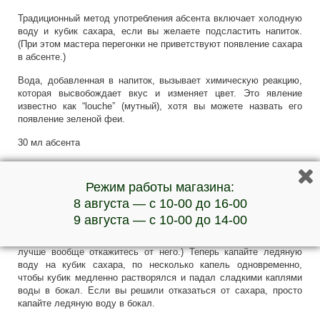
Традиционный метод употребления абсента включает холодную
воду и кубик сахара, если вы желаете подсластить напиток.
(При этом мастера перегонки не приветствуют появление сахара
в абсенте.)
Вода, добавленная в напиток, вызывает химическую реакцию,
которая высвобождает вкус и изменяет цвет. Это явление
известно как “louche” (мутный), хотя вы можете назвать его
появление зеленой феи.
30 мл абсента
1 кусочек сахара (по желанию)
Режим работы магазина:
120 мл очень холодной воды, смешанной с кубиком льда
8 августа — с 10-00 до 16-00
Налейте абсент в прозрачный граненый стакан. Положите ложку
9 августа — с 10-00 до 14-00
сверху. При желании положите сахар на ложку. (Попробуйте
взять половинку кубика сахара, чтобы уменьшить сладость, или
лучше вообще откажитесь от него.) Теперь капайте ледяную
воду на кубик сахара, по несколько капель одновременно,
чтобы кубик медленно растворялся и падал сладкими каплями
воды в бокал. Если вы решили отказаться от сахара, просто
капайте ледяную воду в бокал.