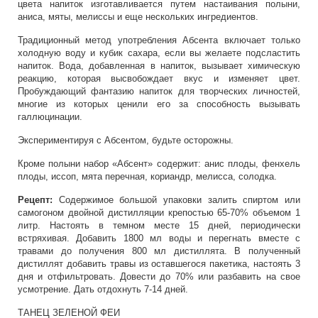
цвета напиток изготавливается путем настаивания полыни,
аниса, мяты, мелиссы и еще нескольких ингредиентов.
Традиционный метод употребления Абсента включает только
холодную воду и кубик сахара, если вы желаете подсластить
напиток. Вода, добавленная в напиток, вызывает химическую
реакцию, которая высвобождает вкус и изменяет цвет.
Пробуждающий фантазию напиток для творческих личностей,
многие из которых ценили его за способность вызывать
галлюцинации.
Экспериментируя с Абсентом, будьте осторожны.
Кроме полыни набор «Абсент» содержит: анис плоды, фенхель
плоды, иссоп, мята перечная, кориандр, мелисса, солодка.
Рецепт:
Содержимое большой упаковки залить спиртом или
самогоном двойной дистилляции крепостью 65-70% объемом 1
литр. Настоять в темном месте 15 дней, периодически
встряхивая. Добавить 1800 мл воды и перегнать вместе с
травами до получения 800 мл дистиллята. В полученный
дистиллят добавить травы из оставшегося пакетика, настоять 3
дня и отфильтровать. Довести до 70% или разбавить на свое
усмотрение. Дать отдохнуть 7-14 дней.
ТАНЕЦ ЗЕЛЕНОЙ ФЕИ