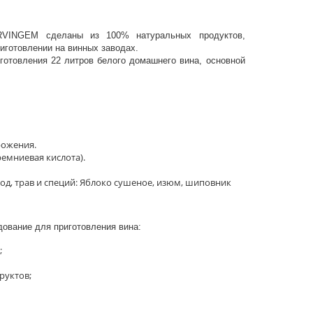
RVINGEM сделаны из 100% натуральных продуктов,
готовлении на винных заводах.
готовления 22 литров белого домашнего вина, основной
рожения.
емниевая кислота).
од, трав и специй: Яблоко сушеное, изюм, шиповник
ование для приготовления вина:
;
руктов;