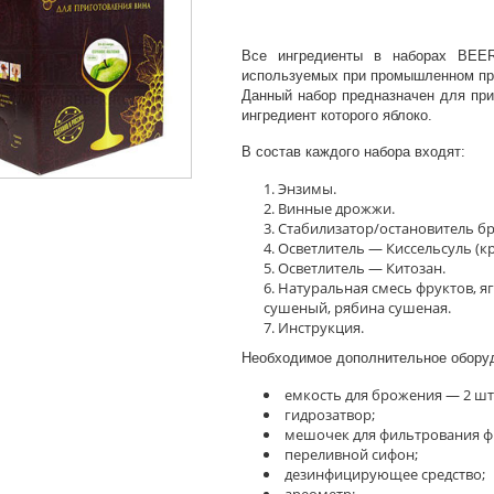
Все ингредиенты в наборах BEE
используемых при промышленном при
Данный набор предназначен для при
ингредиент которого яблоко.
В состав каждого набора входят:
Энзимы.
Винные дрожжи.
Стабилизатор/остановитель б
Осветлитель — Киссельсуль (кр
Осветлитель — Китозан.
Натуральная смесь фруктов, яг
сушеный, рябина сушеная.
Инструкция.
Необходимое дополнительное оборуд
емкость для брожения — 2 шт
гидрозатвор;
мешочек для фильтрования ф
переливной сифон;
дезинфицирующее средство;