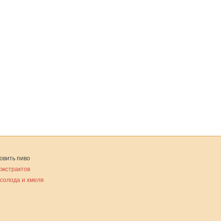
овить пиво
 экстрактов
 солода и хмеля