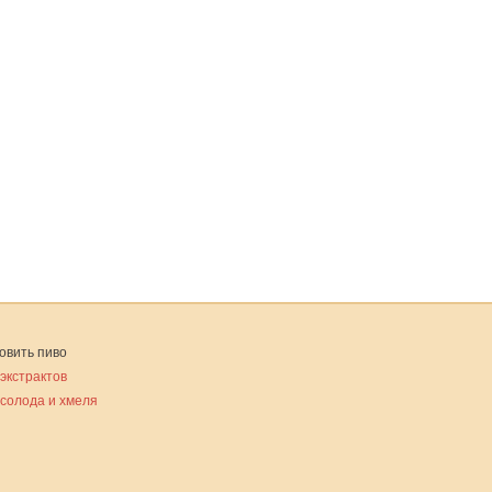
овить пиво
 экстрактов
 солода и хмеля