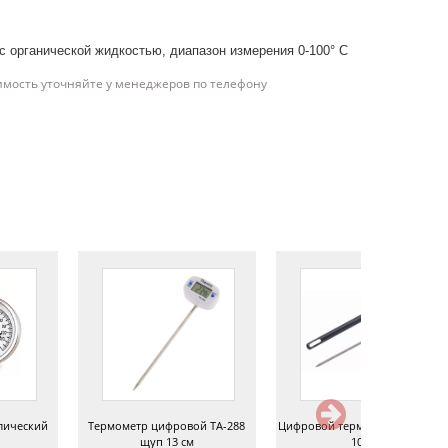
с органической жидкостью, диапазон измерения 0-100° С
имость уточняйте у менеджеров по телефону
лический
Термометр цифровой ТА-288
Цифровой термометр WT-1 щу
щуп 13 см
10 см