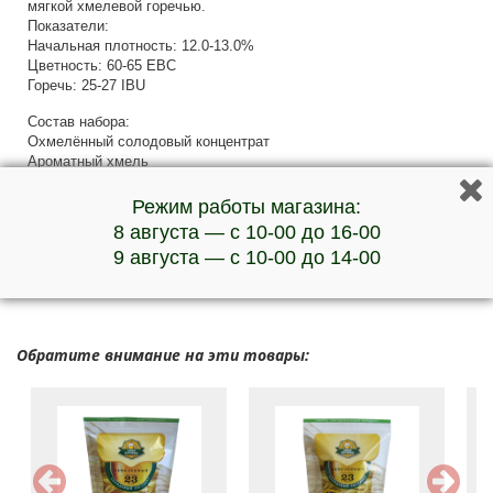
мягкой хмелевой горечью.
Показатели:
Начальная плотность: 12.0-13.0%
Цветность: 60-65 EBC
Горечь: 25-27 IBU
Состав набора:
Охмелённый солодовый концентрат
Ароматный хмель
Дрожжи верхового брожения
Инструкция
Режим работы магазина:
8 августа — с 10-00 до 16-00
***Наличие товара и актуальную стоимость уточняйте у
9 августа — с 10-00 до 14-00
менеджеров по телефону
Обратите внимание на эти товары: