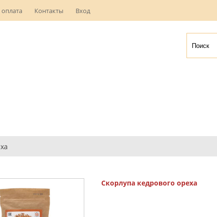
 оплата
Контакты
Вход
еха
Скорлупа кедрового ореха