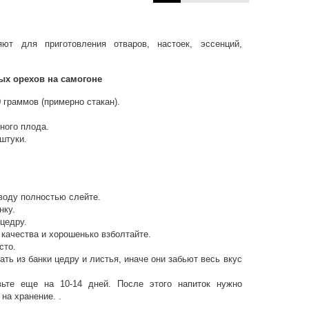
ют для приготовления отваров, настоек, эссенций,
ых орехов на самогоне
 граммов (примерно стакан).
ного плода.
штуки.
 воду полностью слейте.
нку.
цедру.
 качества и хорошенько взболтайте.
сто.
ать из банки цедру и листья, иначе они забьют весь вкус
вьте еще на 10-14 дней. После этого напиток нужно
на хранение. .