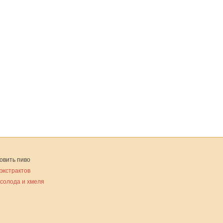
овить пиво
 экстрактов
 солода и хмеля