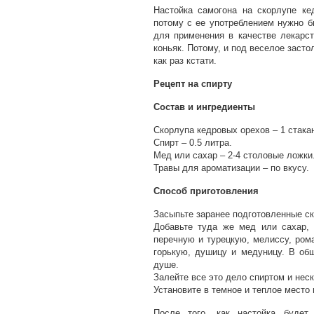
Настойка самогона на скорлупе ке
потому с ее употреблением нужно 
для применения в качестве лекарст
коньяк. Потому, и под веселое засто
как раз кстати.
Рецепт на спирту
Состав и ингредиенты
Скорлупа кедровых орехов – 1 стакан
Спирт – 0.5 литра.
Мед или сахар – 2-4 столовые ложки
Травы для ароматизации – по вкусу.
Способ приготовления
Засыпьте заранее подготовленные ск
Добавьте туда же мед или сахар, 
перечную и турецкую, мелиссу, рома
горькую, душицу и медуницу. В об
душе.
Залейте все это дело спиртом и нес
Установите в темное и теплое место 
После того, как настойка будет