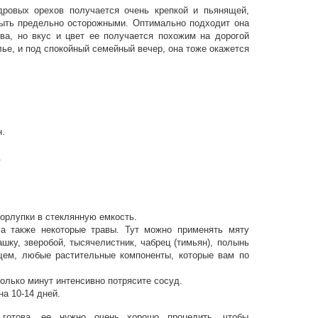
дровых орехов получается очень крепкой и пьянящей,
быть предельно осторожными. Оптимально подходит она
ва, но вкус и цвет ее получается похожим на дорогой
лье, и под спокойный семейный вечер, она тоже окажется
.
.
орлупки в стеклянную емкость.
а также некоторые травы. Тут можно применять мяту
шку, зверобой, тысячелистник, чабрец (тимьян), полынь
щем, любые растительные компоненты, которые вам по
колько минут интенсивно потрясите сосуд.
на 10-14 дней.
 готова, ее нужно очень хорошо процедить, чтобы