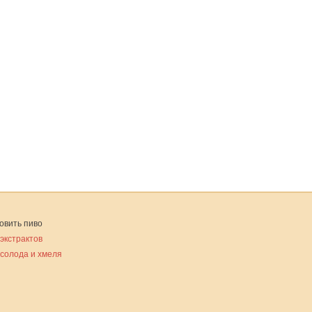
овить пиво
 экстрактов
 солода и хмеля