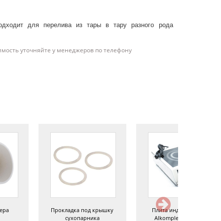
одходит для перелива из тары в тару разного рода
имость уточняйте у менеджеров по телефону
ера
Прокладка под крышку
Плита индукционная
сухопарника
Alkomplekt, 3500 вт