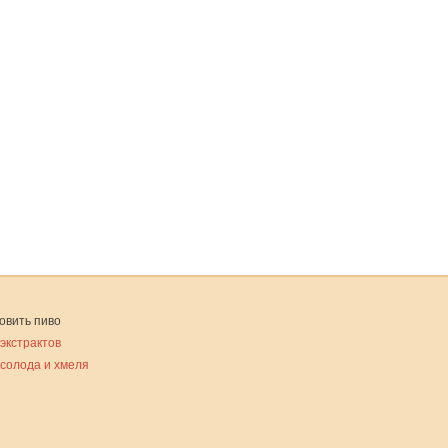
овить пиво
 экстрактов
 солода и хмеля