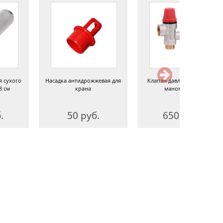
я сухого
Насадка антидрожжевая для
Клапан давления 3 бара с
8 см
крана
манометром
.
50 руб.
650 руб.