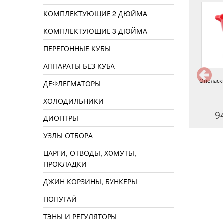
КОМПЛЕКТУЮЩИЕ 2 ДЮЙМА
КОМПЛЕКТУЮЩИЕ 3 ДЮЙМА
ПЕРЕГОННЫЕ КУБЫ
АППАРАТЫ БЕЗ КУБА
оронка для точного розлива
Клипса держатель для
Ополаск
ДЕФЛЕГМАТОРЫ
вина
силиконовой трубки
ХОЛОДИЛЬНИКИ
480 руб.
80 руб.
9
ДИОПТРЫ
УЗЛЫ ОТБОРА
ЦАРГИ, ОТВОДЫ, ХОМУТЫ,
ПРОКЛАДКИ
ДЖИН КОРЗИНЫ, БУНКЕРЫ
ПОПУГАЙ
ТЭНЫ И РЕГУЛЯТОРЫ