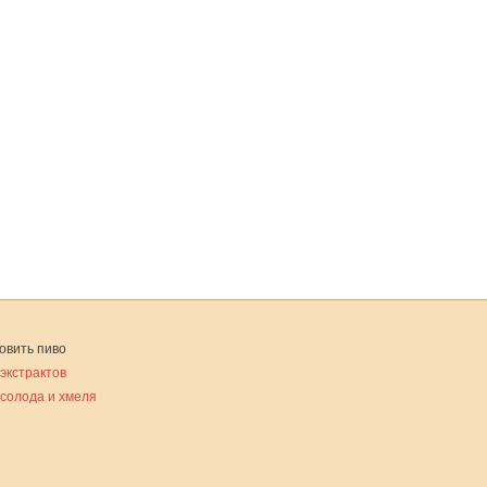
овить пиво
 экстрактов
 солода и хмеля