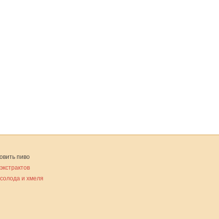
овить пиво
 экстрактов
 солода и хмеля