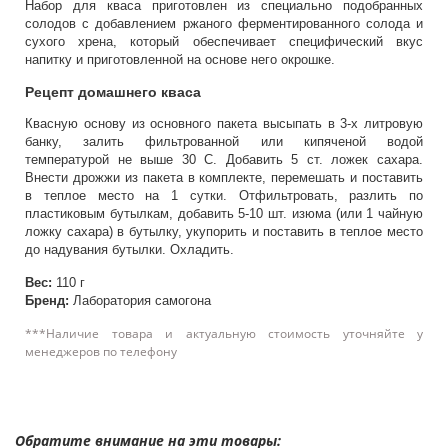
Набор для кваса приготовлен из специально подобранных
солодов с добавлением ржаного ферментированного солода и
сухого хрена, который обеспечивает специфический вкус
напитку и приготовленной на основе него окрошке.
Рецепт домашнего кваса
Квасную основу из основного пакета высыпать в 3-х литровую
банку, залить фильтрованной или кипяченой водой
температурой не выше 30 С. Добавить 5 ст. ложек сахара.
Внести дрожжи из пакета в комплекте, перемешать и поставить
в теплое место на 1 сутки. Отфильтровать, разлить по
пластиковым бутылкам, добавить 5-10 шт. изюма (или 1 чайную
ложку сахара) в бутылку, укупорить и поставить в теплое место
до надувания бутылки. Охладить.
Вес:
110 г
Бренд:
Лаборатория самогона
***Наличие товара и актуальную стоимость уточняйте у
менеджеров по телефону
Обратите внимание на эти товары: