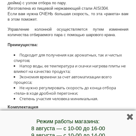
дюйма) с узлом отбора по пару.
Изготовлена из пищевой нержавеющей стали AISI304.
Если вам нужна ОЧЕНЬ большая скорость, то эта «ракета» вам
в этом поможет.
Управление колонной осуществляется путем изменения
количества отбираемого пара с помощью шарового крана.
Преимущества:
Подходит для получения как ароматных, так и чистых
спиртов;
Напор воды, ее температура и скачки нагрева плиты не
влияют на качество продукта;
Экономия времени за счет автоматизации всего
процесса;
Не нужно регулировать скорость до конца отбора
«тела» в ходе дробной перегонки;
Степень участия человека минимальная.
Комплектация
Холодильник 19 трубок диаметром 12 мм с пятью
Режим работы магазина:
перегородками — 2 шт.
Узел отбора по пару — 1 шт
8 августа — с 10-00 до 16-00
Отвод 3″ — 2 шт
9 августа — с 10-00 до 14-00