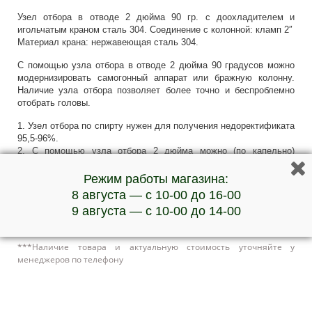
Узел отбора в отводе 2 дюйма 90 гр. с доохладителем и
игольчатым краном сталь 304. Соединение с колонной: кламп 2″
Материал крана: нержавеющая сталь 304.
С помощью узла отбора в отводе 2 дюйма 90 градусов можно
модернизировать самогонный аппарат или бражную колонну.
Наличие узла отбора позволяет более точно и беспроблемно
отобрать головы.
1. Узел отбора по спирту нужен для получения недоректификата
95,5-96%.
2. С помощью узла отбора 2 дюйма можно (по капельно)
отобрать «головы» и «тело» регулируя игольчатый кран.
3. Доохладитель обеспечивает дополнительное охлаждение
Режим работы магазина:
жидкости!
8 августа — с 10-00 до 16-00
9 августа — с 10-00 до 14-00
Комплектация: доохладитель, игольчатый кран, отвод 90
градусов.
***Наличие товара и актуальную стоимость уточняйте у
менеджеров по телефону