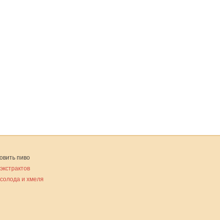
овить пиво
 экстрактов
 солода и хмеля