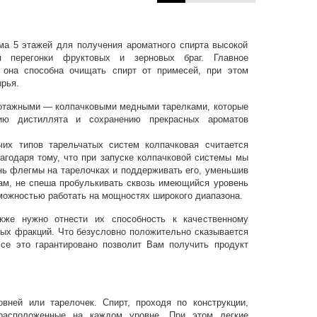
ма 5 этажей для получения ароматного спирта высокой
я перегонки фруктовых и зерновых браг. Главное
 она способна очищать спирт от примесей, при этом
ырья.
ботажными — колпачковыми медными тарелками, которые
ию дистиллята и сохранению прекрасных ароматов
их типов тарельчатых систем колпачковая считается
агодаря тому, что при запуске колпачковой системы мы
ь флегмы на тарелочках и поддерживать его, уменьшив
ам, не спеша пробулькивать сквозь имеющийся уровень
можностью работать на мощностях широкого диапазона.
кже нужно отнести их способность к качественному
ых фракций. Что безусловно положительно сказывается
Все это гарантировано позволит Вам получить продукт
овней или тарелочек. Спирт, проходя по конструкции,
 расположенные на каждом уровне. При этом легкие