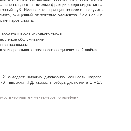
дальше по царге, а тяжелые фракции конденсируются на
егонный куб. Именно этот принцип позволяет получить
спирта, очищенный от тяжелых элементов. Чем больше
стки паров спирта.
аромата и вкуса исходного сырья.
ие, легкое обслуживание.
я за процессом.
и универсального клампового соединения на 2 дюйма.
 2″ обладает широким диапазоном мощности нагрева,
 кВт, высокий КПД, скорость отбора дистиллята 1 – 2,5
имость уточняйте у менеджеров по телефону