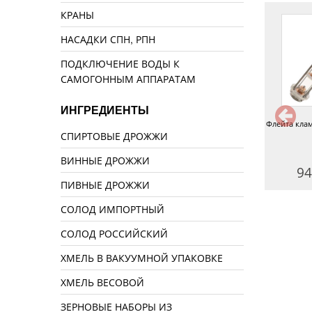
КРАНЫ
НАСАДКИ СПН, РПН
ПОДКЛЮЧЕНИЕ ВОДЫ К
САМОГОННЫМ АППАРАТАМ
ИНГРЕДИЕНТЫ
ейта 3 дюйма (кламп 2 дюйма)
Флейта кламп 1,5 дюйма 3 этажа
Флейта клам
СПИРТОВЫЕ ДРОЖЖИ
профи-колпачки 2в1 медь 6
медь
этажей
ВИННЫЕ ДРОЖЖИ
15490 руб.
8450 руб.
94
ПИВНЫЕ ДРОЖЖИ
СОЛОД ИМПОРТНЫЙ
СОЛОД РОССИЙСКИЙ
ХМЕЛЬ В ВАКУУМНОЙ УПАКОВКЕ
ХМЕЛЬ ВЕСОВОЙ
ЗЕРНОВЫЕ НАБОРЫ ИЗ