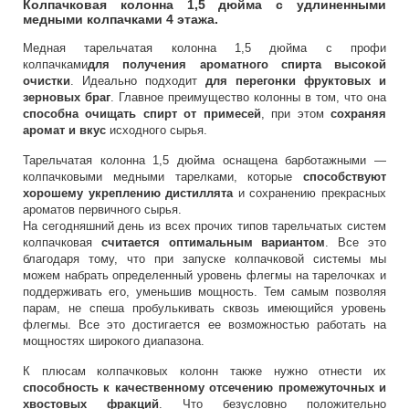
Колпачковая колонна 1,5 дюйма с удлиненными
медными колпачками 4 этажа.
Медная тарельчатая колонна 1,5 дюйма с профи
колпачками
для получения ароматного спирта высокой
очистки
. Идеально подходит
для перегонки фруктовых и
зерновых браг
. Главное преимущество колонны в том, что она
способна очищать спирт от примесей
, при этом
сохраняя
аромат и вкус
исходного сырья.
Тарельчатая колонна 1,5 дюйма оснащена барботажными —
колпачковыми медными тарелками, которые
способствуют
хорошему укреплению дистиллята
и сохранению прекрасных
ароматов первичного сырья.
На сегодняшний день из всех прочих типов тарельчатых систем
колпачковая
считается оптимальным вариантом
. Все это
благодаря тому, что при запуске колпачковой системы мы
можем набрать определенный уровень флегмы на тарелочках и
поддерживать его, уменьшив мощность. Тем самым позволяя
парам, не спеша пробулькивать сквозь имеющийся уровень
флегмы. Все это достигается ее возможностью работать на
мощностях широкого диапазона.
К плюсам колпачковых колонн также нужно отнести их
способность к качественному отсечению промежуточных и
хвостовых фракций
. Что безусловно положительно