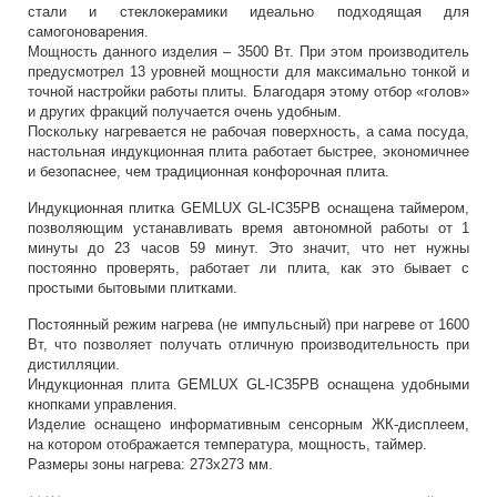
стали и стеклокерамики идеально подходящая для
самогоноварения.
Мощность данного изделия – 3500 Вт. При этом производитель
предусмотрел 13 уровней мощности для максимально тонкой и
точной настройки работы плиты. Благодаря этому отбор «голов»
и других фракций получается очень удобным.
Поскольку нагревается не рабочая поверхность, а сама посуда,
настольная индукционная плита работает быстрее, экономичнее
и безопаснее, чем традиционная конфорочная плита.
Индукционная плитка GEMLUX GL-IC35PB оснащена таймером,
позволяющим устанавливать время автономной работы от 1
минуты до 23 часов 59 минут. Это значит, что нет нужны
постоянно проверять, работает ли плита, как это бывает с
простыми бытовыми плитками.
Постоянный режим нагрева (не импульсный) при нагреве от 1600
Вт, что позволяет получать отличную производительность при
дистилляции.
Индукционная плита GEMLUX GL-IC35PB оснащена удобными
кнопками управления.
Изделие оснащено информативным сенсорным ЖК-дисплеем,
на котором отображается температура, мощность, таймер.
Размеры зоны нагрева: 273х273 мм.