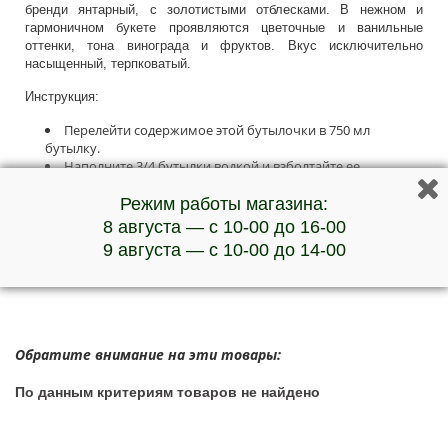
бренди янтарный, с золотистыми отблесками. В нежном и
гармоничном букете проявляются цветочные и ванильные
оттенки, тона винограда и фруктов. Вкус исключительно
насыщенный, терпковатый.
Инструкция:
Перелейти содержимое этой бутылочки в 750 мл
бутылку.
Наполните 3/4 бутылки водкой и взболтайте ее.
Заполните бутылку водкой и взбалтывайте до полного
растворения эссенции
Режим работы магазина:
Через сутки напиток готов к употреблению.
8 августа — с 10-00 до 16-00
***Наличие товара и актуальную стоимость уточняйте у
9 августа — с 10-00 до 14-00
менеджеров по телефону
Обратите внимание на эти товары:
По данным критериям товаров не найдено