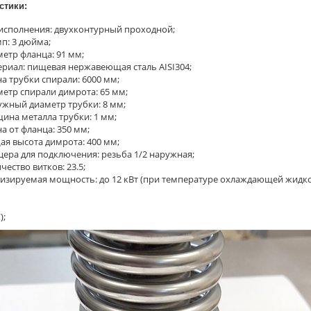
стики:
исполнения: двухконтурный проходной;
п: 3 дюйма;
етр фланца: 91 мм;
риал: пищевая нержавеющая сталь AISI304;
а трубки спирали: 6000 мм;
етр спирали димрота: 65 мм;
жный диаметр трубки: 8 мм;
ина металла трубки: 1 мм;
а от фланца: 350 мм;
я высота димрота: 400 мм;
ера для подключения: резьба 1/2 наружная;
чество витков: 23.5;
изируемая мощность: до 12 кВт (при температуре охлаждающей жидкос
);