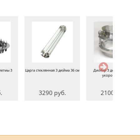
легмы 3
Царга стеклянная 3 дюйма 36 см
Диоптр 3 дюйма 105 мм,
укороченный
.
3290 руб.
2100 руб.