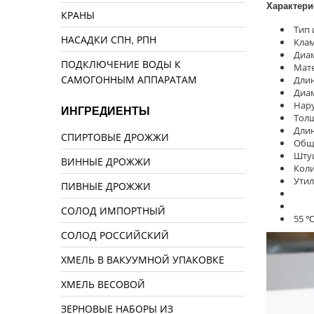
Характери
КРАНЫ
Тип 
НАСАДКИ СПН, РПН
Клам
Диам
ПОДКЛЮЧЕНИЕ ВОДЫ К
Мате
САМОГОННЫМ АППАРАТАМ
Длин
Диам
Нару
ИНГРЕДИЕНТЫ
Толщ
Длин
СПИРТОВЫЕ ДРОЖЖИ
Обща
Штуц
ВИННЫЕ ДРОЖЖИ
Коли
Утил
ПИВНЫЕ ДРОЖЖИ
СОЛОД ИМПОРТНЫЙ
55 ℃
СОЛОД РОССИЙСКИЙ
ХМЕЛЬ В ВАКУУМНОЙ УПАКОВКЕ
ХМЕЛЬ ВЕСОВОЙ
ЗЕРНОВЫЕ НАБОРЫ ИЗ