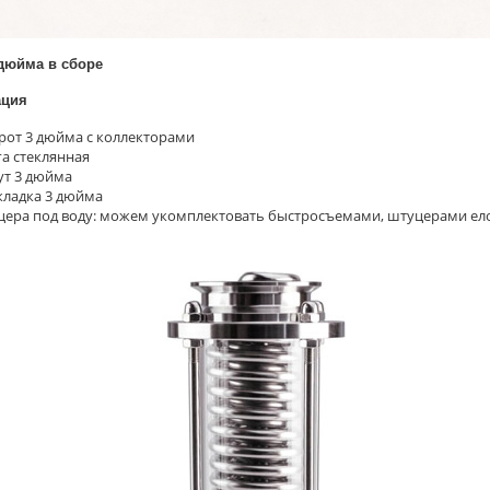
дюйма в сборе
ация
от 3 дюйма с коллекторами
а стеклянная
т 3 дюйма
ладка 3 дюйма
ера под воду: можем укомплектовать быстросъемами, штуцерами е