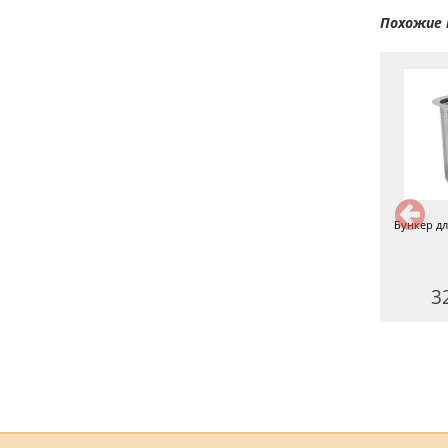
Похожие 
Хомут кламповый 3 дюйма
Заглушка 3 дюйма
Бункер дл
290 руб.
280 руб.
3