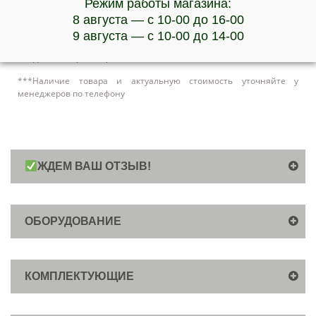
Режим работы магазина:
сырья перед последующим осахариванием.
8 августа — с 10-00 до 16-00
Амилосубтиллин Г3x А-1500 — это фермент для сусла,
позволяющий разжижать затор из муки, крахмала, дроблёного
9 августа — с 10-00 до 14-00
зерна. Достаточно использовать от 1 до 2 граммов препарата на
каждый килограмм крахмала
***Наличие товара и актуальную стоимость уточняйте у
менеджеров по телефону
ЖДЕМ ВАШ ОТЗЫВ!
ОБОРУДОВАНИЕ
КОМПЛЕКТУЮЩИЕ