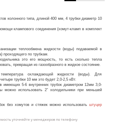
ов колонного типа, длиной 400 мм, 4 трубки диаметр 10
помощи клампового соединения (хомут-кламп в комплект
анизации теплообмена жидкости (воды) подаваемой в
а) проходящего по трубкам.
одильника это его мощность, то есть сколько тепла
овать, превращая из газообразного в жидкое состояние.
емпература охлаждающей жидкости (воды). Для
етыре трубки 10 мм это будет 2,0-2,5 кВт.
в имеющих 5-6 внутренних трубок диаметром 12мм 3,0-
ды можно использовать 2” холодильники при меньшей
бок без хомутов и стяжек можно использовать
штуцер
имость уточняйте у менеджеров по телефону