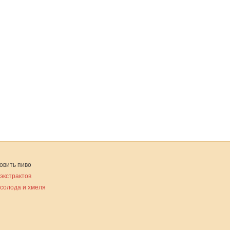
овить пиво
 экстрактов
 солода и хмеля