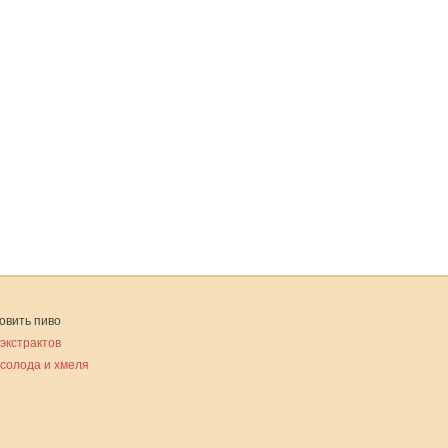
овить пиво
 экстрактов
 солода и хмеля