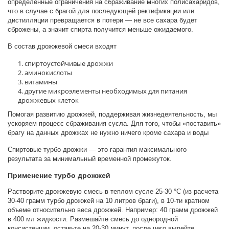
определенные ограничения на сбраживание многих полисахаридов,
что в случае с брагой для последующей ректификации или
дистилляции превращается в потери — не все сахара будет
сброжены, а значит спирта получится меньше ожидаемого.
В состав дрожжевой смеси входят
спиртоустойчивые дрожжи
аминокислоты
витамины
другие микроэлементы необходимых для питания
дрожжевых клеток
Помогая развитию дрожжей, поддерживая жизнедеятельность, мы
ускоряем процесс сбраживания сусла. Для того, чтобы «поставить»
брагу на данных дрожжах не нужно ничего кроме сахара и воды
Спиртовые турбо дрожжи — это гарантия максимального
результата за минимальный временной промежуток.
Применение турбо дрожжей
Растворите дрожжевую смесь в теплом сусле 25-30 °С (из расчета
30-40 грамм турбо дрожжей на 10 литров браги), в 10-ти кратном
объеме относительно веса дрожжей. Например: 40 грамм дрожжей
в 400 мл жидкости. Размешайте смесь до однородной
консистенции, оставьте на 20-30 минут, после чего вылейте