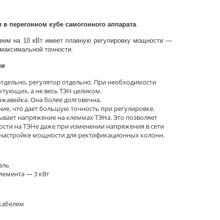
 в перегонном кубе самогонного аппарата
.
леем на 10 кВт имеет плавную регулировку мощности —
 максимальной точности.
ии
отдельно, регулятор отдельно. При необходимости
тующих, а не весь ТЭН целиком.
жавейка. Она более долговечна.
ие, что дает большую точность при регулировке.
вает напряжение на клеммах ТЭНа. Это позволяет
сти на ТЭНе даже при изменении напряжения в сети
 настройке мощности для ректификационных колонн.
аль
лемента — 3 кВт
 кабелем