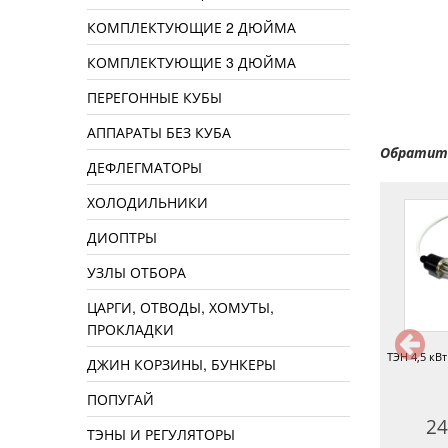
КОМПЛЕКТУЮЩИЕ 2 ДЮЙМА
КОМПЛЕКТУЮЩИЕ 3 ДЮЙМА
ПЕРЕГОННЫЕ КУБЫ
АППАРАТЫ БЕЗ КУБА
Обратите
ДЕФЛЕГМАТОРЫ
ХОЛОДИЛЬНИКИ
ДИОПТРЫ
УЗЛЫ ОТБОРА
ЦАРГИ, ОТВОДЫ, ХОМУТЫ,
ПРОКЛАДКИ
Регулятор напряжения 6 кВт
ТЭН 3 кВт 19 см, кламп 2 дюйма
ТЭН 4,5 кВт
ДЖИН КОРЗИНЫ, БУНКЕРЫ
ПОПУГАЙ
2590 руб.
1990 руб.
24
ТЭНЫ И РЕГУЛЯТОРЫ