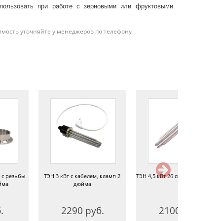
пользовать при работе с зерновыми или фруктовыми
имость уточняйте у менеджеров по телефону
 с резьбы
ТЭН 3 кВт с кабелем, кламп 2
ТЭН 4,5 кВт 26 см, кламп 2 дюйм
йма
дюйма
.
2290 руб.
2100 руб.