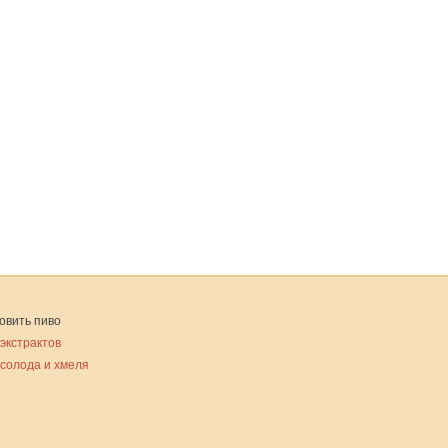
овить пиво
 экстрактов
 солода и хмеля