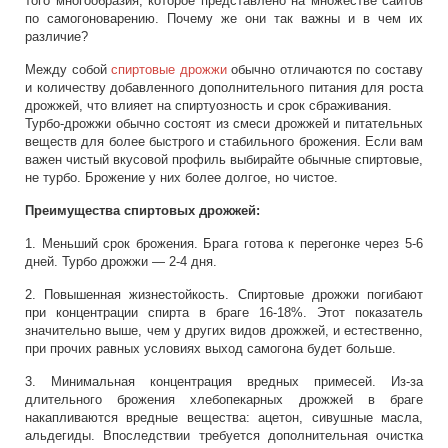
того многообразия, которое представлено на множестве сайтов
по самогоноварению. Почему же они так важны и в чем их
различие?
Между собой
спиртовые дрожжи
обычно отличаются по составу
и количеству добавленного дополнительного питания для роста
дрожжей, что влияет на спиртуозность и срок сбраживания.
Турбо-дрожжи обычно состоят из смеси дрожжей и питательных
веществ для более быстрого и стабильного брожения. Если вам
важен чистый вкусовой профиль выбирайте обычные спиртовые,
не турбо. Брожение у них более долгое, но чистое.
Преимущества спиртовых дрожжей:
1. Меньший срок брожения. Брага готова к перегонке через 5-6
дней. Турбо дрожжи — 2-4 дня.
2. Повышенная жизнестойкость. Спиртовые дрожжи погибают
при концентрации спирта в браге 16-18%. Этот показатель
значительно выше, чем у других видов дрожжей, и естественно,
при прочих равных условиях выход самогона будет больше.
3. Минимальная концентрация вредных примесей. Из-за
длительного брожения хлебопекарных дрожжей в браге
накапливаются вредные вещества: ацетон, сивушные масла,
альдегиды. Впоследствии требуется дополнительная очистка