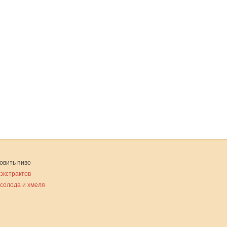
овить пиво
 экстрактов
 солода и хмеля