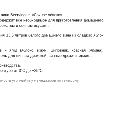
 вина Beervingem «Сочное яблоко»
содержит все необходимое для приготовления домашнего
роматом и сочным вкусом..
ия 13,5 литров белого домашнего вина из сладких яблок
 и ягод (яблоко, изюм, шиповник, красная рябина),
соль для винных дрожжей, винные дрожжи, энзимы.
оизводства.
ратуре от 0°C до +25°C
имость уточняйте у менеджеров по телефону