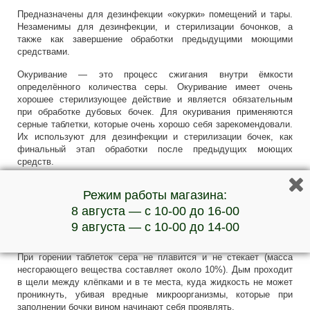
Предназначены для дезинфекции «окурки» помещений и тары.
Незаменимы для дезинфекции, и стерилизации бочонков, а
также как завершение обработки предыдущими моющими
средствами.
Окуривание — это процесс сжигания внутри ёмкости
определённого количества серы. Окуривание имеет очень
хорошее стерилизующее действие и является обязательным
при обработке дубовых бочек. Для окуривания применяются
серные таблетки, которые очень хорошо себя зарекомендовали.
Их используют для дезинфекции и стерилизации бочек, как
финальный этап обработки после предыдущих моющих
средств.
Серная таблетка имеет форму диска весом 2,5; 5; или 10 грамм
Режим работы магазина:
и имеет отверстие, при помощи которого её
можно закрепить проволокой. Её поджигают, и когда она
8 августа — с 10-00 до 16-00
начинает дымить, опускают в бочку и закрывают
9 августа — с 10-00 до 14-00
отверстие шпунтом.
При горении таблеток сера не плавится и не стекает (масса
несгорающего вещества составляет около 10%). Дым проходит
в щели между клёпками и в те места, куда жидкость не может
проникнуть, убивая вредные микроорганизмы, которые при
заполнении бочки вином начинают себя проявлять.