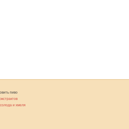
овить пиво
 экстрактов
 солода и хмеля