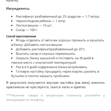
напитка.
Ингредиенты
Ректификат разбавленный до 25 градусов — 1.7 литра.
Черноплодная рябина — 1 литр.
Листья вишни — 10 шт.
Сахар — 100 г.
Способ приготовления
Ягоды отделить от веточек хорошо промыть и засыпать
в банку. Добавить листья вишни.
Добавить ректификат(разбавленный до 25°).
Всыпать сахар и хорошо перемешать.
Закрыть банку крышкой и поставить на 30 дней в
темное место с комнатной температурой.
Раз в 4-5 дней содержимое банки встряхивать.
Готовую настойку процедить через марлю, разлить в
бутылки и плотно закрыть пробками.
В результате получается вкусная настойка (как вино) алкоголь
практически не чувствуется, пьется легко и приятно.
***Наличие товара и актуальную стоимость уточняйте у
менеджеров по телефону