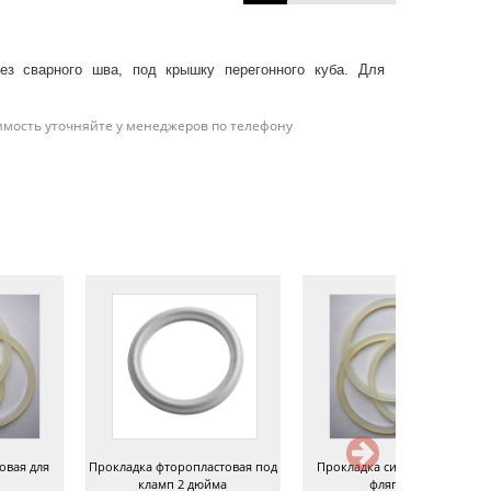
ез сварного шва, под крышку перегонного куба. Для
имость уточняйте у менеджеров по телефону
овая для
Прокладка фторопластовая под
Прокладка силиконовая для
кламп 2 дюйма
фляги 38 л