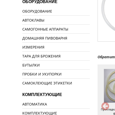
ОБОРУДОВАНИЕ
ОБОРУДОВАНИЕ
АВТОКЛАВЫ
САМОГОННЫЕ АППАРАТЫ
ДОМАШНЯЯ ПИВОВАРНЯ
ИЗМЕРЕНИЯ
ТАРА ДЛЯ БРОЖЕНИЯ
Обратите
БУТЫЛКИ
ПРОБКИ И УКУПОРКИ
САМОКЛЕЮЩИЕ ЭТИКЕТКИ
КОМПЛЕКТУЮЩИЕ
АВТОМАТИКА
Прокладка силиконовая для
Прокладка фторопластовая под
Прокладка
КОМПЛЕКТУЮЩИЕ
фляги 25 л
кламп 2 дюйма
ф