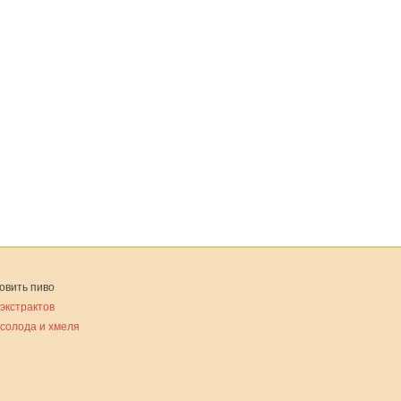
овить пиво
 экстрактов
 солода и хмеля