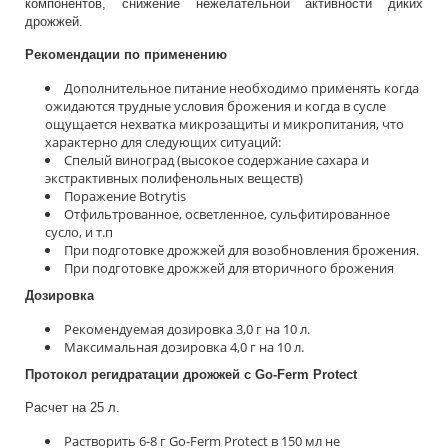
компонентов, снижение нежелательной активности диких
дрожжей.
Рекомендации по применению
Дополнительное питание необходимо применять когда
ожидаются трудные условия брожения и когда в сусле
ощущается нехватка микрозащиты и микропитания, что
характерно для следующих ситуаций:
Cпелый виноград (высокое содержание сахара и
экстрактивных полифенольных веществ)
Поражение Botrytis
Отфильтрованное, осветленное, сульфитированное
сусло, и т.п
При подготовке дрожжей для возобновления брожения.
При подготовке дрожжей для вторичного брожения
Дозировка
Рекомендуемая дозировка 3,0 г на 10 л.
Максимальная дозировка 4,0 г на 10 л.
Протокол регидратации дрожжей с Go-Ferm Protect
Расчет на 25 л.
Растворить 6-8 г Go-Ferm Protect в 150 мл не