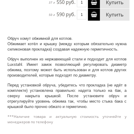
550 руб.
Купить
37 л
590 руб.
Купить
50 л
Обруч хомут обжимной для котлов.
Обжимает котёл и крышку (между которым обязательно нужна
силиконовая прокладка) создавая надежную герметичность.
Обруч выполнен из нержавеющей стали и подходит для котлов
Luxstahl. Имеет замок позволяющий регулировать диаметр
обжима, поэтому может быть использован и для котлов других
производителей, которые подходят по диаметру.
Перед установкой обруча, убедитесь что прокладка (не идёт в
комплекте) установлена правильно: надета только на бак, а
сверху накрыта крышкой. После установите обруч и
отрегулируйте уровень обжима так, чтобы место стыка бака с
крышкой было прочно обжато и герметично.
***Наличие товара и актуальную стоимость уточняйте у
менеджеров по телефону