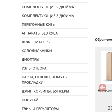
КОМПЛЕКТУЮЩИЕ 2 ДЮЙМА
КОМПЛЕКТУЮЩИЕ 3 ДЮЙМА
ПЕРЕГОННЫЕ КУБЫ
АППАРАТЫ БЕЗ КУБА
Обратите
ДЕФЛЕГМАТОРЫ
ХОЛОДИЛЬНИКИ
ДИОПТРЫ
УЗЛЫ ОТБОРА
ЦАРГИ, ОТВОДЫ, ХОМУТЫ,
ПРОКЛАДКИ
бор для копчения «Свинина»
Щепа для копчения «Груша», 1
Набор для
ДЖИН КОРЗИНЫ, БУНКЕРЫ
кг
ПОПУГАЙ
270 руб.
170 руб.
2
ТЭНЫ И РЕГУЛЯТОРЫ