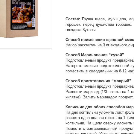
Состав:
Груша щепа, дуб щепа, абр
горошек, перец душистый горошек, 
гвоздика бутоны
Способ применения щеповой смеси
Набор рассчитан на 3 кг входного сы
Способ Маринования “сухой”
Подготовленный продукт предварите
Натереть смесью подготовленный кус
поместить в холодильник на 8-12 час
Способ приготовления “мокрый”
Подготовленный продукт предварите
Развести маринад (1/3 пакета на 1 кг
кипятке). Залить маринадом продукт,
Копчение для обоих способов мар
На дно коптильни уложить лист фоль
расчета одна полная горсть на 1 ки
коптильни. На щепу сверху уложить 
Поместить замаринованный продукт
закрыть крышкой. Установить коптил