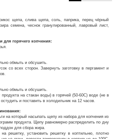
икос щепа, слива щепа, соль, паприка, перец чёрный
зира семена, чеснок гранулированный, лавровый лист,
 для горячего копчения:
рья.
льно обмыть и обсушить.
ок со всех сторон. Завернуть заготовку в пергамент и
ов.
льно обмыть и обсушить.
 продукта на стакан воды) в горячей (50-60С) воде (не в
 остудить и поставить в холодильник на 12 часов.
инования:
ги на который насыпать щепу из набора для копчения из
лограмм продукта. Щепу равномерно распределить по дну
поддон для сбора жира.
 на решетку, установить решетку в коптильню, плотно
ьню на огонь довести температуру в коптильне до 100С.