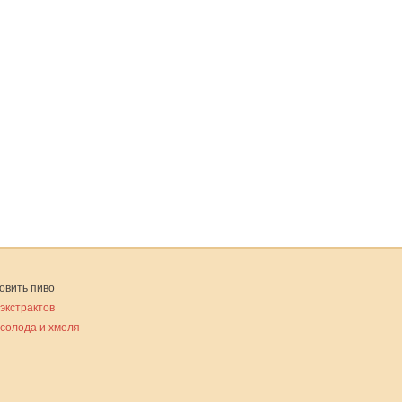
овить пиво
 экстрактов
 солода и хмеля